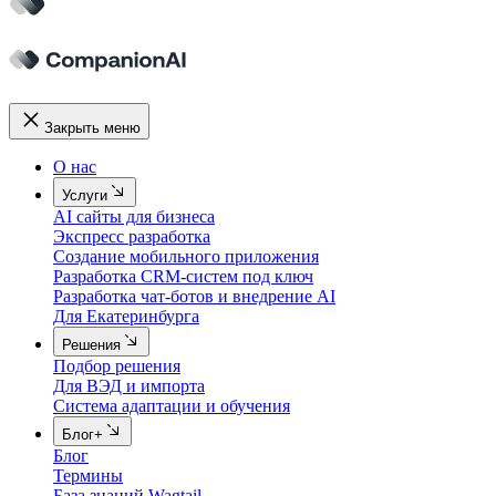
Закрыть меню
О нас
Услуги
AI сайты для бизнеса
Экспресс разработка
Создание мобильного приложения
Разработка CRM-систем под ключ
Разработка чат-ботов и внедрение AI
Для Екатеринбурга
Решения
Подбор решения
Для ВЭД и импорта
Система адаптации и обучения
Блог+
Блог
Термины
База знаний Wagtail