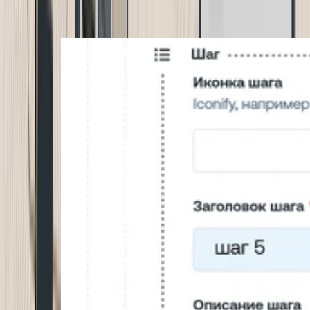
шаг 5